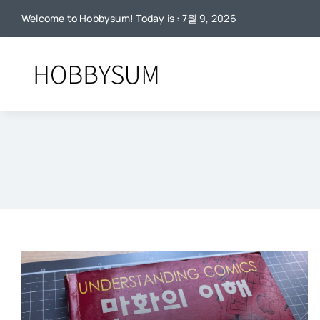
콘
Welcome to Hobbysum! Today is : 7월 9, 2026
텐
츠
로
건
너
뛰
기