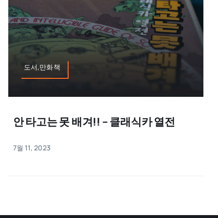
도서,만화책
안 타고는 못 배겨!! – 클래식카 열전
7월 11, 2023