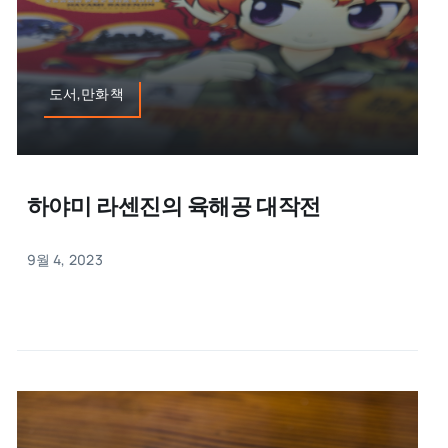
도서,만화책
하야미 라센진의 육해공 대작전
9월 4, 2023