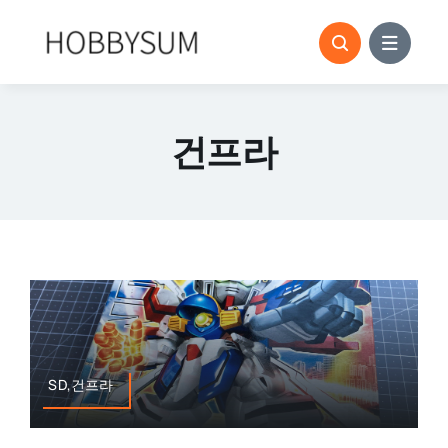
콘
텐
츠
로
건
건프라
너
뛰
기
SD,건프라