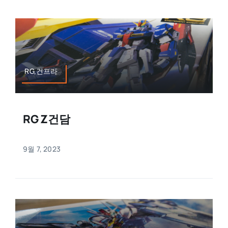
RG,건프라
RG Z건담
9월 7, 2023