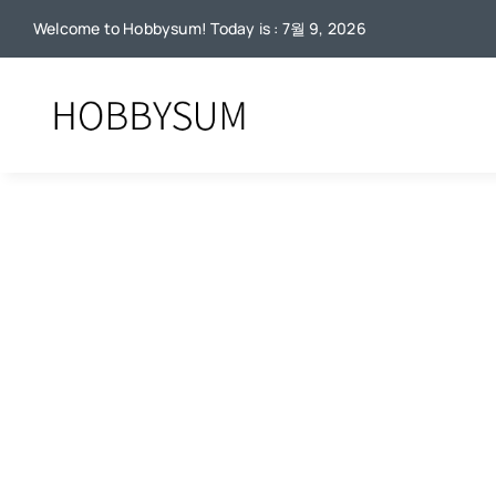
콘
Welcome to Hobbysum! Today is : 7월 9, 2026
텐
츠
로
건
너
뛰
기