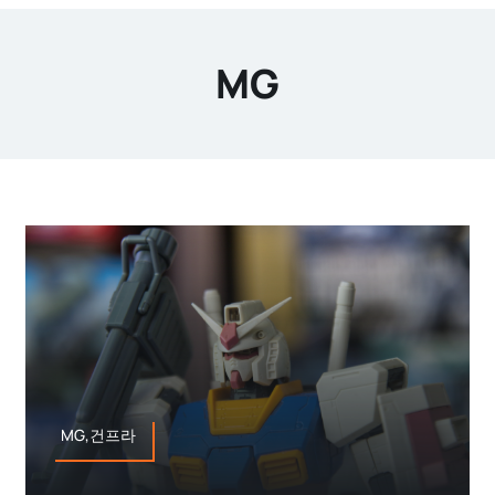
MG
MG,건프라