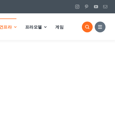
건프라
프라모델
게임