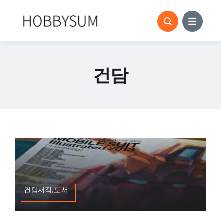
콘
텐
츠
로
건
건담
너
뛰
기
건담서적,도서