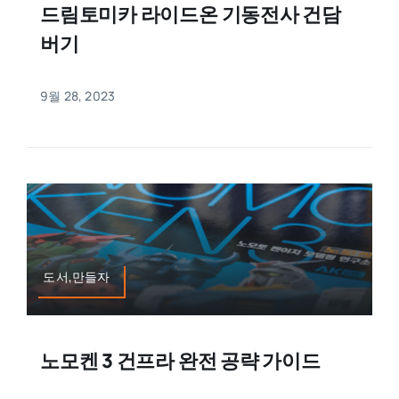
드림토미카 라이드온 기동전사 건담
버기
9월 28, 2023
도서,만들자
노모켄 3 건프라 완전 공략 가이드