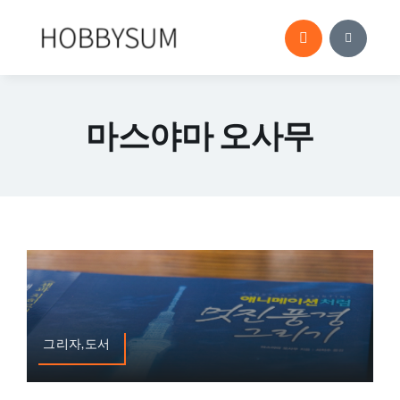
콘
텐
츠
로
건
마스야마 오사무
너
뛰
기
그리자,도서