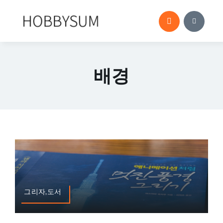
콘
텐
츠
로
건
배경
너
뛰
기
그리자,도서