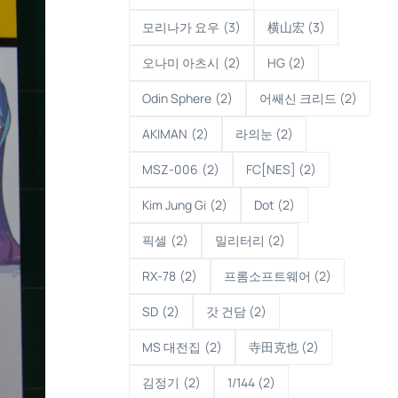
모리나가 요우
(3)
横山宏
(3)
오나미 아츠시
(2)
HG
(2)
Odin Sphere
(2)
어쌔신 크리드
(2)
AKIMAN
(2)
라의눈
(2)
MSZ-006
(2)
FC[NES]
(2)
Kim Jung Gi
(2)
Dot
(2)
픽셀
(2)
밀리터리
(2)
RX-78
(2)
프롬소프트웨어
(2)
SD
(2)
갓 건담
(2)
MS 대전집
(2)
寺田克也
(2)
김정기
(2)
1/144
(2)