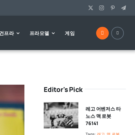
건프라
프라모델
게임
Editor's Pick
레고 어벤저스 타
노스 맥 로봇
76141
Tags:
레고
,
맥 로봇
,