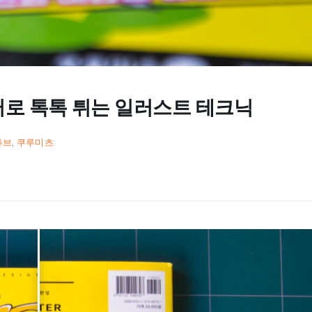
로 톡톡 튀는 일러스트 테크닉
튜브
,
쿠루미츠