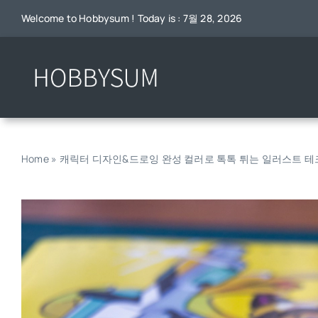
콘
Welcome to Hobbysum ! Today is : 7월 28, 2026
텐
츠
로
건
너
뛰
기
Home
»
캐릭터 디자인&드로잉 완성 컬러로 톡톡 튀는 일러스트 