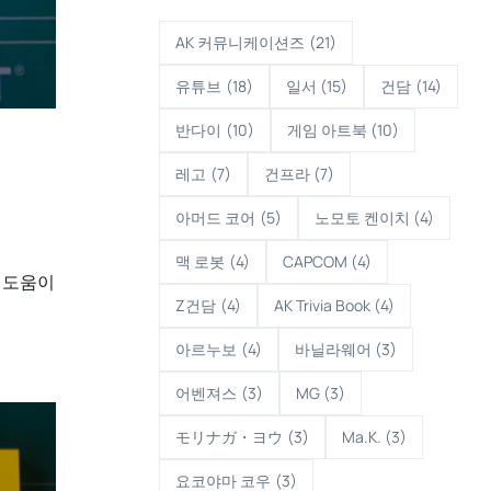
AK 커뮤니케이션즈
(21)
유튜브
(18)
일서
(15)
건담
(14)
반다이
(10)
게임 아트북
(10)
레고
(7)
건프라
(7)
아머드 코어
(5)
노모토 켄이치
(4)
맥 로봇
(4)
CAPCOM
(4)
 도움이
Z건담
(4)
AK Trivia Book
(4)
아르누보
(4)
바닐라웨어
(3)
어벤져스
(3)
MG
(3)
モリナガ・ヨウ
(3)
Ma.K.
(3)
요코야마 코우
(3)