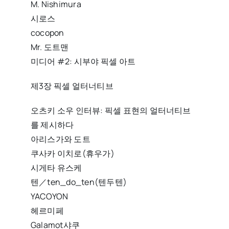
M. Nishimura
시로스
cocopon
Mr. 도트맨
미디어 #2: 시부야 픽셀 아트
제3장 픽셀 얼터너티브
오츠키 소우 인터뷰: 픽셀 표현의 얼터너티브
를 제시하다
아리스가와 도트
쿠사카 이치로(휴우가)
시게타 유스케
텐／ten_do_ten(텐두텐)
YACOYON
헤르미페
Galamot샤쿠