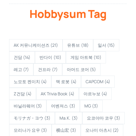
Hobbysum Tag
AK 커뮤니케이션즈
(21)
유튜브
(18)
일서
(15)
건담
(14)
반다이
(10)
게임 아트북
(10)
레고
(7)
건프라
(7)
아머드 코어
(5)
노모토 켄이치
(4)
맥 로봇
(4)
CAPCOM
(4)
Z건담
(4)
AK Trivia Book
(4)
아르누보
(4)
바닐라웨어
(3)
어벤져스
(3)
MG
(3)
モリナガ・ヨウ
(3)
Ma.K.
(3)
요코야마 코우
(3)
모리나가 요우
(3)
横山宏
(3)
오나미 아츠시
(2)