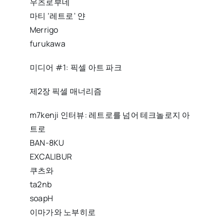
우츠로부네
마티 ‘레트로’ 얀
Merrigo
furukawa
미디어 #1: 픽셀 아트 파크
제2장 픽셀 매너리즘
m7kenji 인터뷰: 레트로를 넘어 테크놀로지 아
트로
BAN-8KU
EXCALIBUR
쿠츠와
ta2nb
soapH
이마가와 노부히로