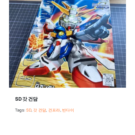
SD 갓 건담
Tags:
SD
,
갓 건담
,
건프라
,
반다이