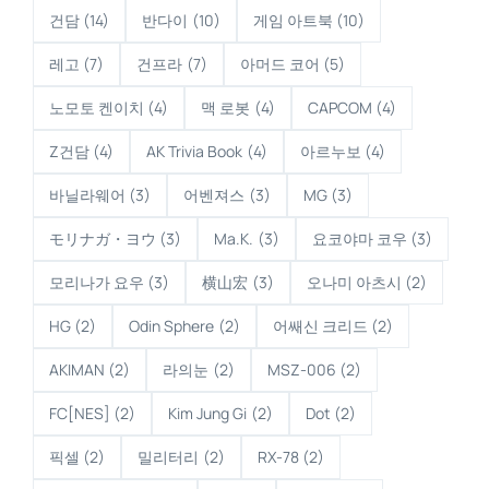
건담
(14)
반다이
(10)
게임 아트북
(10)
레고
(7)
건프라
(7)
아머드 코어
(5)
노모토 켄이치
(4)
맥 로봇
(4)
CAPCOM
(4)
Z건담
(4)
AK Trivia Book
(4)
아르누보
(4)
바닐라웨어
(3)
어벤져스
(3)
MG
(3)
モリナガ・ヨウ
(3)
Ma.K.
(3)
요코야마 코우
(3)
모리나가 요우
(3)
横山宏
(3)
오나미 아츠시
(2)
HG
(2)
Odin Sphere
(2)
어쌔신 크리드
(2)
AKIMAN
(2)
라의눈
(2)
MSZ-006
(2)
FC[NES]
(2)
Kim Jung Gi
(2)
Dot
(2)
픽셀
(2)
밀리터리
(2)
RX-78
(2)