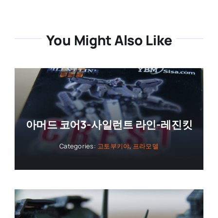
You Might Also Like
아머드 코어3-사일런트 라인-레진킷
Categories:
고토부키야
,
프라모델