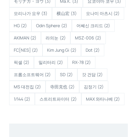
モリナガ・ヨウ
(3)
Ma.K.
(3)
요코야마 코우
(3)
모리나가 요우
(3)
横山宏
(3)
오나미 아츠시
(2)
HG
(2)
Odin Sphere
(2)
어쌔신 크리드
(2)
AKIMAN
(2)
라의눈
(2)
MSZ-006
(2)
FC[NES]
(2)
Kim Jung Gi
(2)
Dot
(2)
픽셀
(2)
밀리터리
(2)
RX-78
(2)
프롬소프트웨어
(2)
SD
(2)
갓 건담
(2)
MS 대전집
(2)
寺田克也
(2)
김정기
(2)
1/144
(2)
스트리트파이터
(2)
MAX 와타나베
(2)