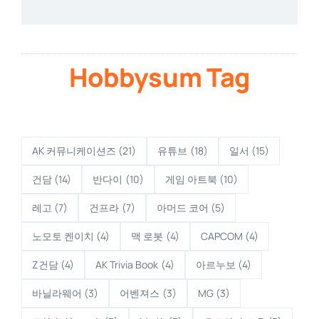
Hobbysum Tag
AK 커뮤니케이션즈
(21)
유튜브
(18)
일서
(15)
건담
(14)
반다이
(10)
게임 아트북
(10)
레고
(7)
건프라
(7)
아머드 코어
(5)
노모토 켄이치
(4)
맥 로봇
(4)
CAPCOM
(4)
Z건담
(4)
AK Trivia Book
(4)
아르누보
(4)
바닐라웨어
(3)
어벤져스
(3)
MG
(3)