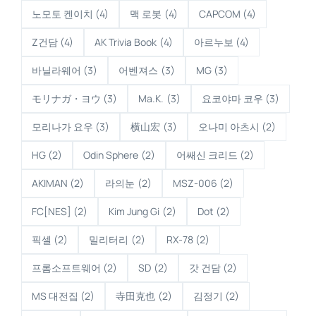
노모토 켄이치
(4)
맥 로봇
(4)
CAPCOM
(4)
Z건담
(4)
AK Trivia Book
(4)
아르누보
(4)
바닐라웨어
(3)
어벤져스
(3)
MG
(3)
モリナガ・ヨウ
(3)
Ma.K.
(3)
요코야마 코우
(3)
모리나가 요우
(3)
横山宏
(3)
오나미 아츠시
(2)
HG
(2)
Odin Sphere
(2)
어쌔신 크리드
(2)
AKIMAN
(2)
라의눈
(2)
MSZ-006
(2)
FC[NES]
(2)
Kim Jung Gi
(2)
Dot
(2)
픽셀
(2)
밀리터리
(2)
RX-78
(2)
프롬소프트웨어
(2)
SD
(2)
갓 건담
(2)
MS 대전집
(2)
寺田克也
(2)
김정기
(2)