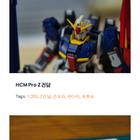
HCM Pro Z건담
Tags:
1/200
,
Z건담
,
건프라
,
반다이
,
유튜브