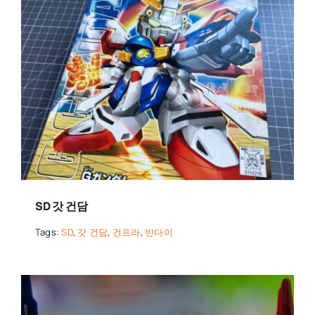
SD 갓 건담
Tags:
SD
,
갓 건담
,
건프라
,
반다이