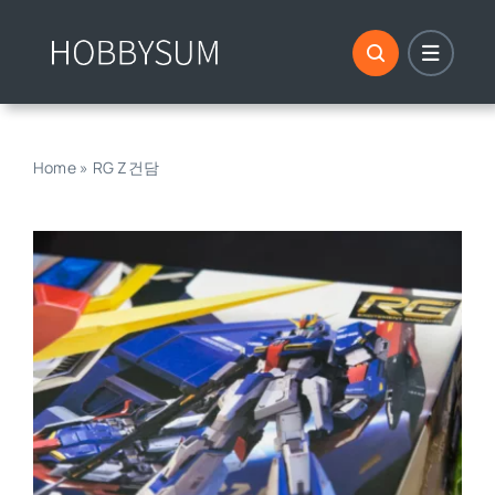
콘
텐
츠
로
건
너
Home
»
RG Z건담
뛰
기