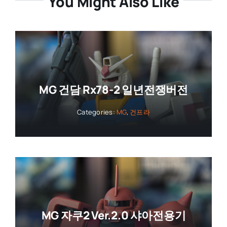
You Might Also Like
MG 건담 Rx78-2 일년전쟁버전
Categories:
MG
,
건프라
MG 자쿠2 Ver.2.0 샤아전용기